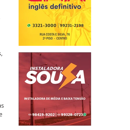
 
, 
as 
e 