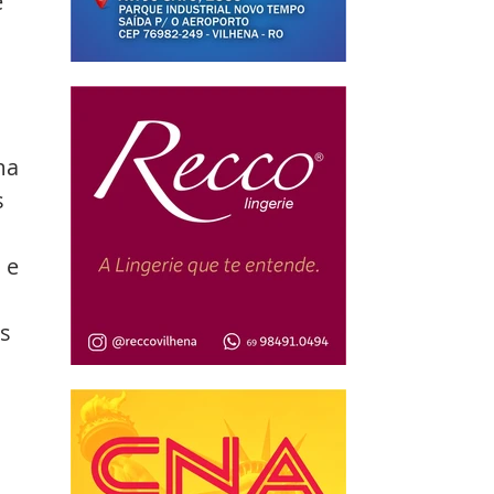
 
 
ma 
 
 e 
s 