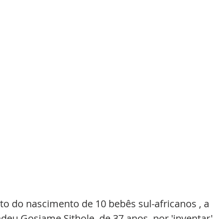
to do nascimento de 10 bebês sul-africanos , a 
deu Gosiame Sithole, de 37 anos, por 'inventar' 