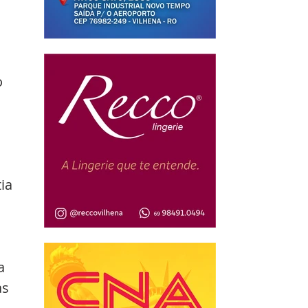
 
ia 
a 
s 