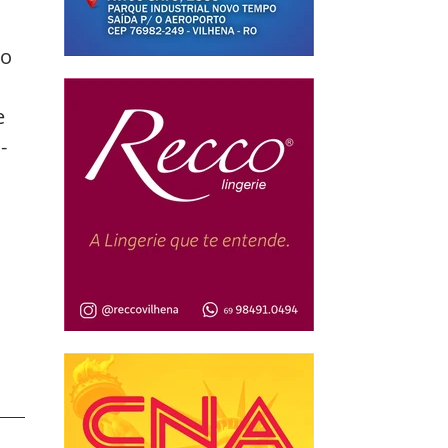
o 
e 
-
 
 