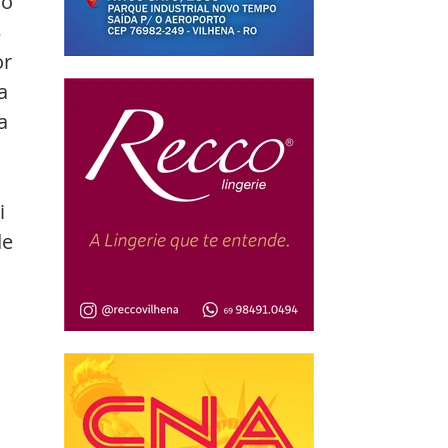
o 
 
r 
a 
a 
i 
e 