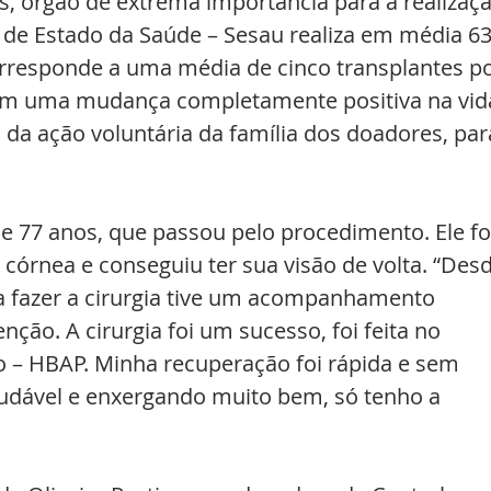
, órgão de extrema importância para a realizaçã
a de Estado da Saúde – Sesau realiza em média 63
orresponde a uma média de cinco transplantes po
m uma mudança completamente positiva na vid
da ação voluntária da família dos doadores, par
de 77 anos, que passou pelo procedimento. Ele fo
córnea e conseguiu ter sua visão de volta. “Desd
a fazer a cirurgia tive um acompanhamento 
nção. A cirurgia foi um sucesso, foi feita no 
o – HBAP. Minha recuperação foi rápida e sem 
udável e enxergando muito bem, só tenho a 