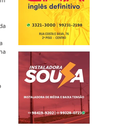
em 
da 
a 
ma 
 
 