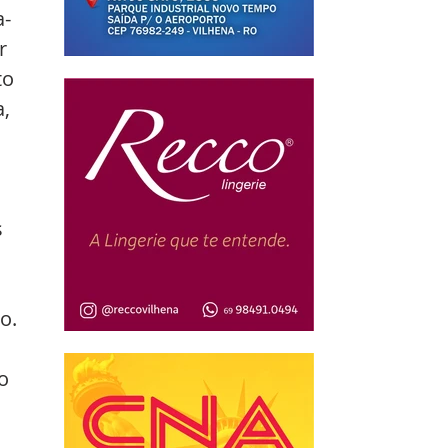
a-
r 
to 
, 
 
 
 
o.
o 