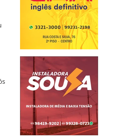
u 
 
ós 