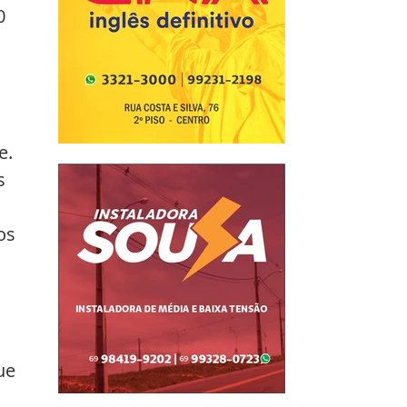
0 
e. 
s 
os 
 
ue 