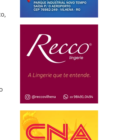
o, 
 
 
o 