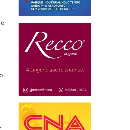
 é 
o 
 