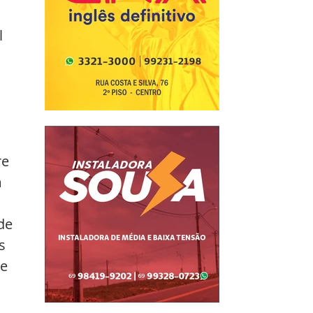
 
e 
 
de 
s 
e 