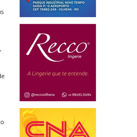
us 
 
de 
o 