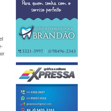
l 
e-
ir 