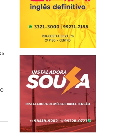
 
 
os 
 
o 