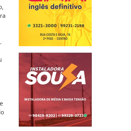
, 
ra 
. 
u 
e 
o 