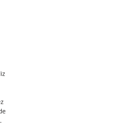
iz 
z 
de 
. 
 