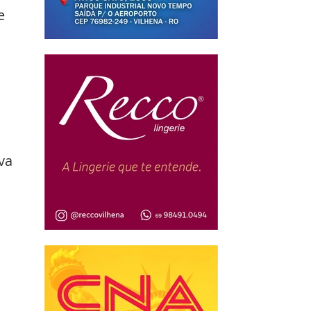
e 
va 