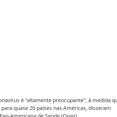
ronavírus é "altamente preocupante", à medida q
para quase 20 países nas Américas, disseram 
 Pan-Americana de Saúde (Opas).