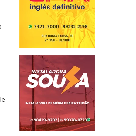
 
le 
.