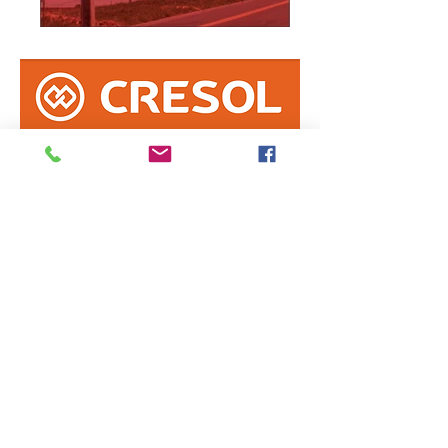
Informe erro na matéria
ou
envie sua sugestão de notícia
Enviar