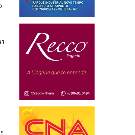
o 
 
51 
 
s 