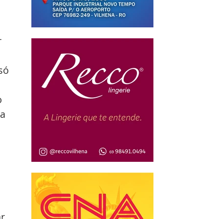
 
só 
 
 
a 
 
r 