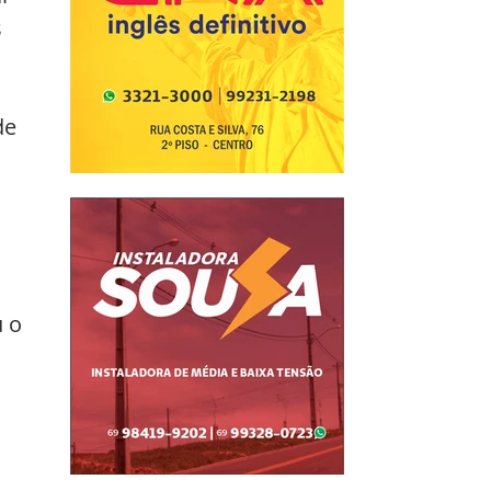
 
de 
 o 