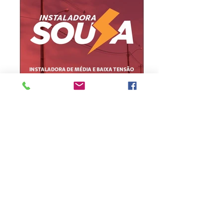
Informe erro na matéria
ou
envie sua sugestão de notícia