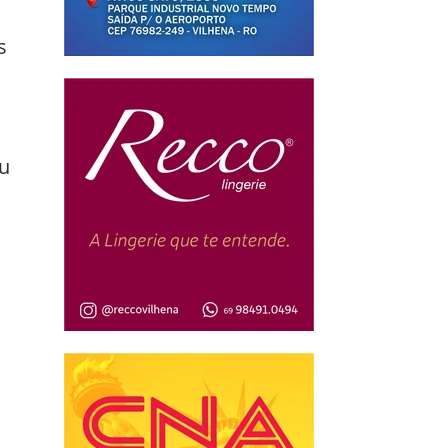
 
s 
u 