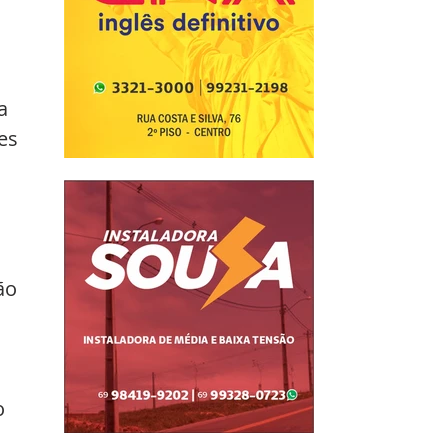
a 
es 
ão 
o 