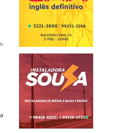
 
n-
a 