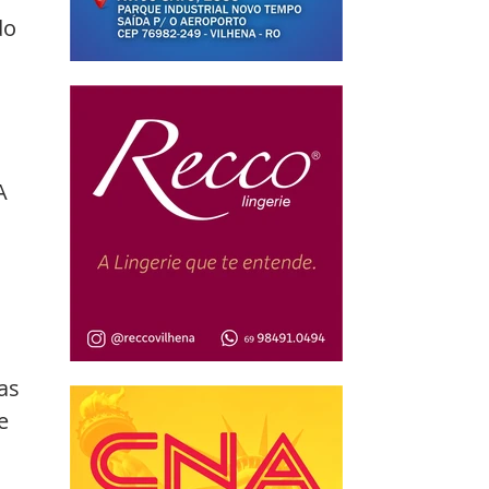
do 
A 
as 
e 